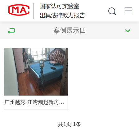
案例展示四
广州越秀·江湾潮起新房甲醛检测
共
页
条
1
1