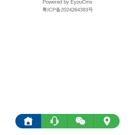
Powered by EyouCms
粤ICP备2024264393号
<