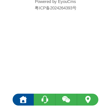
Powered by EyouCms
粤ICP备2024264393号
<