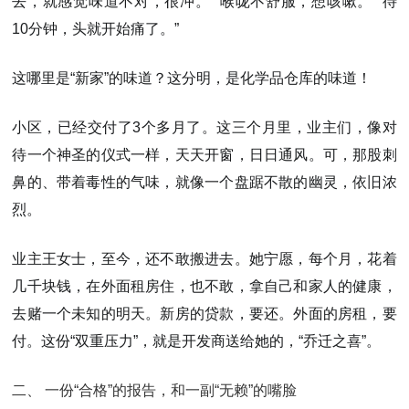
去，就感觉味道不对，很冲。”“喉咙不舒服，想咳嗽。”
“待
10分钟，头就开始痛了。”
这哪里是“新家”的味道？这分明，是化学品仓库的味道！
小区，已经交付了3个多月了。这三个月里，业主们，像对
待一个神圣的仪式一样，天天开窗，日日通风。可，那股刺
鼻的、带着毒性的气味，就像一个盘踞不散的幽灵，依旧浓
烈。
业主王女士，至今，还不敢搬进去。她宁愿，每个月，花着
几千块钱，在外面租房住，也不敢，拿自己和家人的健康，
去赌一个未知的明天。新房的贷款，要还。外面的房租，要
付。这份“双重压力”，就是开发商送给她的，
“乔迁之喜”
。
二、 一份“合格”的报告，和一副“无赖”的嘴脸